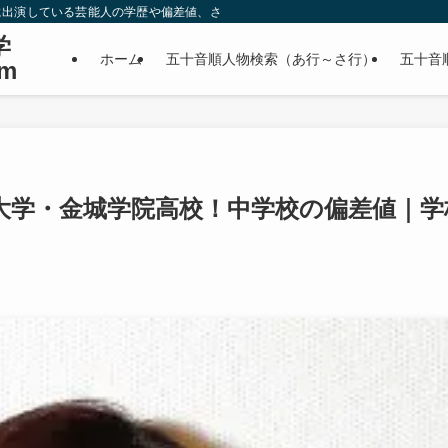
に出演している芸能人の学歴や偏差値、さらに政治家やスポーツ選手などの有名人
学
ホーム
五十音順人物検索（あ行～さ行）
五十音
m
大学・金城学院高校！中学校の偏差値｜学