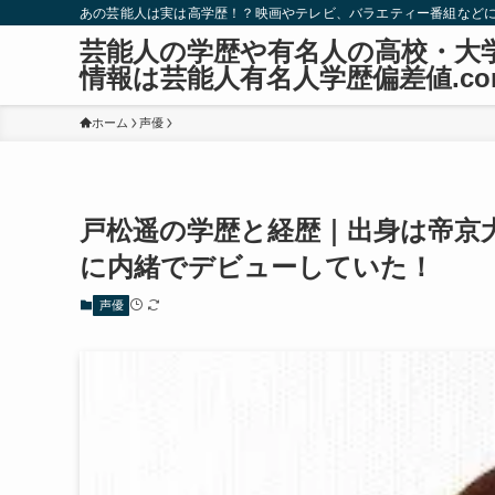
あの芸能人は実は高学歴！？映画やテレビ、バラエティー番組など
芸能人の学歴や有名人の高校・大
情報は芸能人有名人学歴偏差値.co
ホーム
声優
戸松遥の学歴と経歴｜出身は帝京
に内緒でデビューしていた！
声優