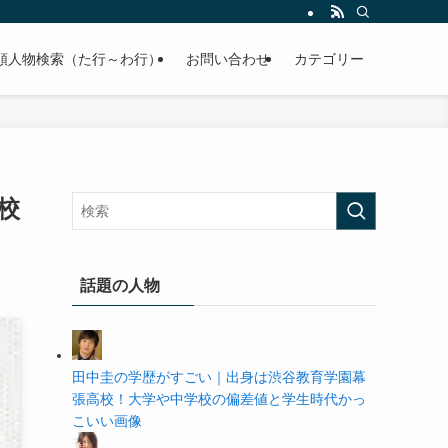
の学歴や高校・大学の偏差値まで紹介していきます。
順人物検索（た行～わ行）
お問い合わせ
カテゴリー
校
話題の人物
田中圭の学歴がすごい｜出身は渋谷教育学園幕
張高校！大学や中学校の偏差値と学生時代かっ
こいい画像