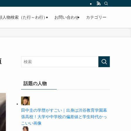
の学歴や高校・大学の偏差値まで紹介していきます。
順人物検索（た行～わ行）
お問い合わせ
カテゴリー
値
話題の人物
田中圭の学歴がすごい｜出身は渋谷教育学園幕
張高校！大学や中学校の偏差値と学生時代かっ
こいい画像