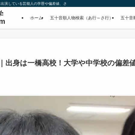
に出演している芸能人の学歴や偏差値、さらに政治家やスポーツ選手などの有名人
学
ホーム
五十音順人物検索（あ行～さ行）
五十音
m
｜出身は一橋高校！大学や中学校の偏差