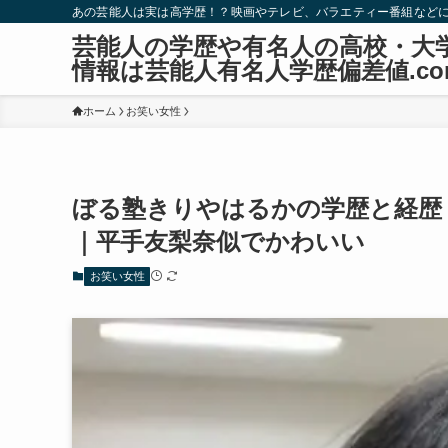
あの芸能人は実は高学歴！？映画やテレビ、バラエティー番組など
芸能人の学歴や有名人の高校・大
情報は芸能人有名人学歴偏差値.co
ホーム
お笑い女性
ぼる塾きりやはるかの学歴と経歴
｜平手友梨奈似でかわいい
お笑い女性