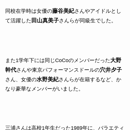
藤谷美紀
同校在学時は女優の
さんやアイドルとし
田山真美子
て活躍した
さんらが同級生でした。
大野
また
1
学年下には同じ
CoCo
のメンバーだった
幹代
穴井夕子
さんや
東京パフォーマンスドールの
水野美紀
さん、女優の
さんらが
在籍するなど、か
なり豪華なメンバーがいました。
三浦さんは高校1年生だった1989年に、バラエティ