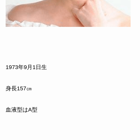
1973
年
9
月
1
日生
身長
157
㎝
血液型はA型