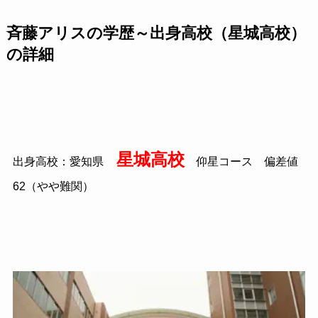
斉藤アリスの学歴～出身高校（星城高校）
の詳細
星城高校
出身高校：愛知県
仰星コース 偏差値
62（やや難関）