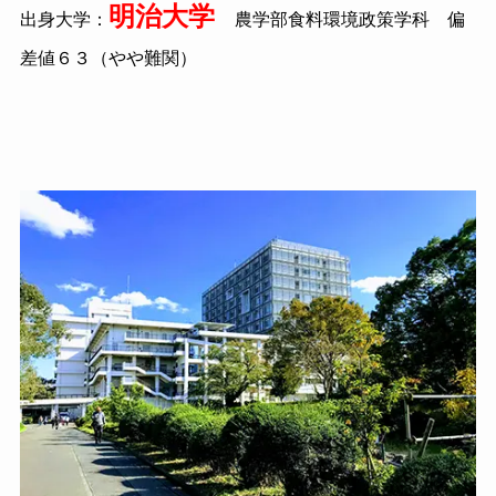
明治大学
出身大学：
農学部食料環境政策学科 偏
差値６３（やや難関）