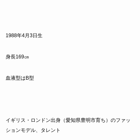
1988
年
4
月
3
日生
身長
169
㎝
血液型はB型
イギリス・ロンドン出身（愛知県豊明市育ち）のファッ
ションモデル、タレント