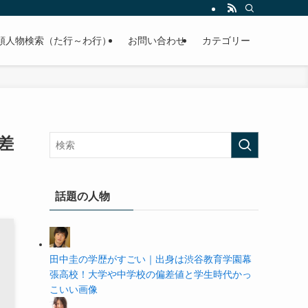
の学歴や高校・大学の偏差値まで紹介していきます。
順人物検索（た行～わ行）
お問い合わせ
カテゴリー
差
話題の人物
田中圭の学歴がすごい｜出身は渋谷教育学園幕
張高校！大学や中学校の偏差値と学生時代かっ
こいい画像