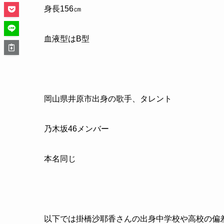
身長
156
㎝
血液型は
B
型
岡山県井原市出身の歌手、タレント
乃木坂
46
メンバー
本名同じ
以下では掛橋沙耶香さんの出身中学校や高校の偏