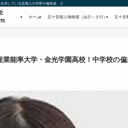
に出演している芸能人の学歴や偏差値、さらに政治家やスポーツ選手などの有名人
学
ホーム
五十音順人物検索（あ行～さ行）
五十音
m
産業能率大学・金光学園高校！中学校の偏