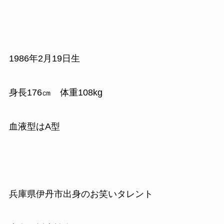
1986
年
2
月
19
日生
身長
176
㎝ 体重
108kg
血液型はA型
兵庫県伊丹市出身のお笑いタレント