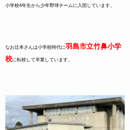
小学校
4
年生から少年野球チームに入団しています。
羽島市立竹鼻小学
なお辻本さんは小学校時代に
校
に転校して卒業しています。