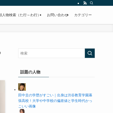
の学歴や高校・大学の偏差値まで紹介していきます。
順人物検索（た行～わ行）
お問い合わせ
カテゴリー
の
話題の人物
田中圭の学歴がすごい｜出身は渋谷教育学園幕
張高校！大学や中学校の偏差値と学生時代かっ
こいい画像