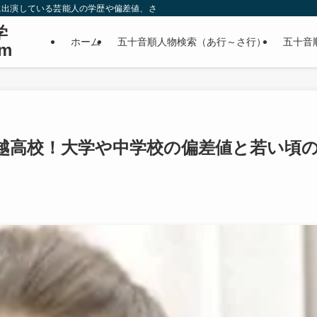
に出演している芸能人の学歴や偏差値、さらに政治家やスポーツ選手などの有名人
学
ホーム
五十音順人物検索（あ行～さ行）
五十音
m
越高校！大学や中学校の偏差値と若い頃