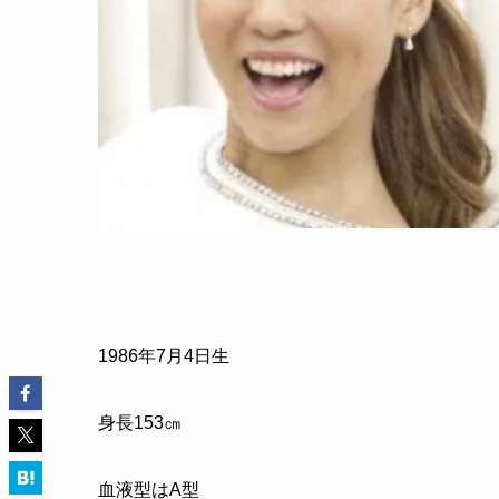
1986
年
7
月
4
日生
身長
153
㎝
血液型はA型