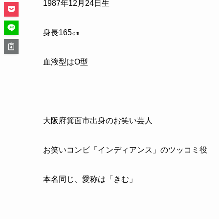
1987
年
12
月
24
日生
身長
165
㎝
血液型は
O
型
大阪府箕面市出身のお笑い芸人
お笑いコンビ「インディアンス」のツッコミ役
本名同じ、愛称は「きむ」