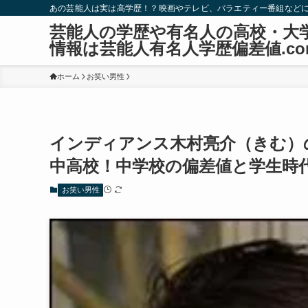
あの芸能人は実は高学歴！？映画やテレビ、バラエティー番組など
芸能人の学歴や有名人の高校・大
情報は芸能人有名人学歴偏差値.co
ホーム
お笑い男性
インディアンス木村亮介（きむ）
中高校！中学校の偏差値と学生時
お笑い男性