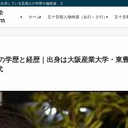
に出演している芸能人の学歴や偏差値、さらに政治家やスポーツ選手などの有名人
学
ホーム
五十音順人物検索（あ行～さ行）
五十音
m
の学歴と経歴｜出身は大阪産業大学・東
代