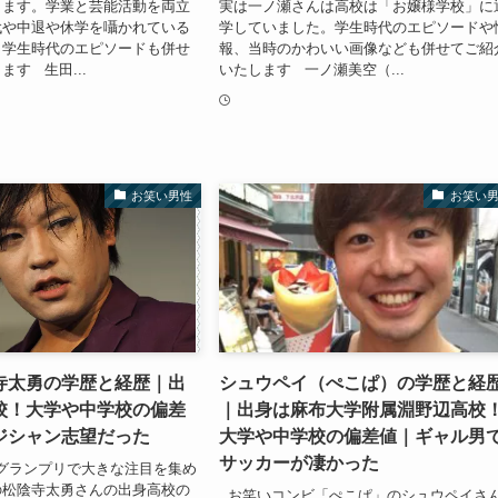
します。学業と芸能活動を両立
実は一ノ瀬さんは高校は「お嬢様学校」に
代や中退や休学を囁かれている
学していました。学生時代のエピソードや
、学生時代のエピソードも併せ
報、当時のかわいい画像なども併せてご紹
す 生田...
いたします 一ノ瀬美空（...
お笑い男性
お笑い
寺太勇の学歴と経歴｜出
シュウペイ（ぺこぱ）の学歴と経
校！大学や中学校の偏差
｜出身は麻布大学附属淵野辺高校
ジシャン志望だった
大学や中学校の偏差値｜ギャル男
サッカーが凄かった
‐1グランプリで大きな注目を集め
の松陰寺太勇さんの出身高校の
お笑いコンビ「ぺこぱ」のシュウペイさ