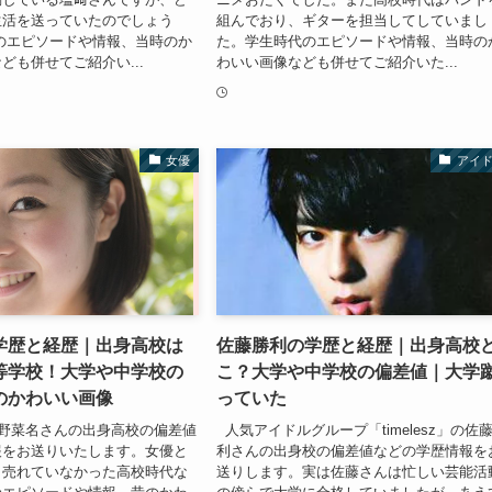
生活を送っていたのでしょう
組んでおり、ギターを担当してしていまし
のエピソードや情報、当時のか
た。学生時代のエピソードや情報、当時の
ども併せてご紹介い...
わいい画像なども併せてご紹介いた...
女優
アイ
学歴と経歴｜出身高校は
佐藤勝利の学歴と経歴｜出身高校
等学校！大学や中学校の
こ？大学や中学校の偏差値｜大学
のかわいい画像
っていた
野菜名さんの出身高校の偏差値
人気アイドルグループ「timelesz」の佐
報をお送りいたします。女優と
利さんの出身校の偏差値などの学歴情報を
く売れていなかった高校時代な
送りします。実は佐藤さんは忙しい芸能活