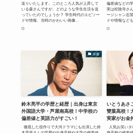
送りいたします。このところ人気が上昇して
偏差値などの
いる森さんですが、どのような学生生活を送
実は松陰寺さ
っていたのでしょうか？ 学生時代のエピソー
ージシャン志
ドや情報、当時のかわいい画像...
ドや情報なども
俳優
鈴木亮平の学歴と経歴｜出身は東京
いとうあさ
外国語大学・芦屋南高校！中学校の
雙葉高校！
偏差値と英語力がすごい！
実家がお金
徹底した役作りで大河ドラマにも出演した鈴
人気お笑いタ
木亮平さんの学歴や出身高校や大学の偏差値
身高校の偏差