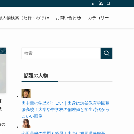
の学歴や高校・大学の偏差値まで紹介していきます。
順人物検索（た行～わ行）
お問い合わせ
カテゴリー
ドル
話題の人物
東
田中圭の学歴がすごい｜出身は渋谷教育学園幕
校
張高校！大学や中学校の偏差値と学生時代かっ
こいい画像
校の
。
今田美桜の学歴と経歴｜出身は福岡講倫館高