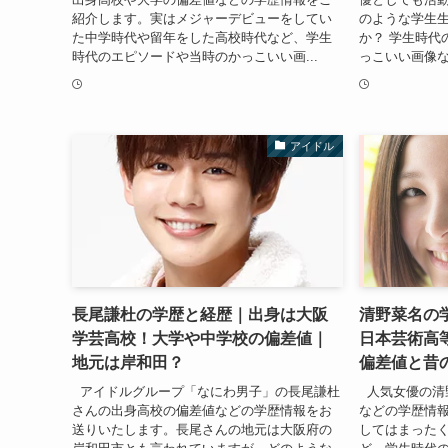
紹介します。実はメジャーデビューをしてい
のような学生
た中学時代や留年をした高校時代など、学生
か？ 学生時代
時代のエピソードや当時のかっこいい画...
っこいい画像な
アイドル
長尾謙杜の学歴と経歴｜出身は大阪
清野菜名の
学芸高校！大学や中学校の偏差値｜
日本芸術高
地元は岸和田？
偏差値と昔
アイドルグループ「なにわ男子」の長尾謙杜
人気女優の清
さんの出身高校の偏差値などの学歴情報をお
などの学歴情
送りいたします。長尾さんの地元は大阪府の
してはまった