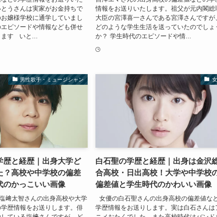
いとうさんは実家がお金持ちで
情報をお送りいたします。祖父が元内閣総
のお嬢様学校に通学していまし
大臣の宮澤喜一さんである宮澤さんですが
のエピソードや情報なども併せ
どのような学生生活を送っていたのでしょ
す いと...
か？ 学生時代のエピソードや情...
男性歌手・ミュージシャン
学歴と経歴｜出身大学ど
白石聖の学歴と経歴｜出身は金沢
た？高校や中学校の偏差
合高校・日出高校！大学や中学校
代のかっこいい画像
偏差値と学生時代のかわいい画像
の塩﨑太智さんの出身高校や大学
女優の白石聖さんの出身高校の偏差値な
の学歴情報をお送りします。俳
学歴情報をお送りします。実は白石さんは
動している塩﨑さんですが、ど
ニメおたくでした。また高校時代はバンド