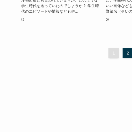
岸和田市とも言われていますが、どのような
ど、学生時代
学生時代を送っていたのでしょうか？ 学生時
いい画像など
代のエピソードや情報なども併...
野菜名（せいの な
1
2