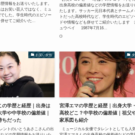
学歴情報をお送りいたします。
出身高校の偏差値などの学歴情報をお送り
んはお笑い芸人ではなく、ミュ
たします。サッカー元日本代表とチームメ
望でした。学生時代のエピソー
トだった高校時代など、学生時代のエピソ
併せてご紹介いた...
ドや情報なども併せてご紹介いたします 
ュウペイ 1987年7月16...
お笑い女性
この学歴と経歴｜出身は
宮澤エマの学歴と経歴｜出身大学
大学や中学校の偏差値｜
高校どこ？中学校の偏差値｜祖父
持ちだった
家系図も紹介
レントのいとうあさこさんの出
ミュージカル女優でタレントとしても人
値などの学歴情報をお送りいた
宮澤エマさんの出身高校の偏差値などの学