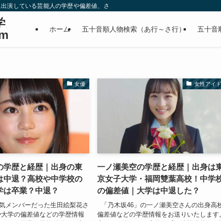
に出演している芸能人の学歴や偏差値、さらに政治家やスポーツ選手などの有名人
学
ホーム
五十音順人物検索（あ行～さ行）
五十音
m
女優
女性アイ
の学歴と経歴｜出身の東
一ノ瀬美空の学歴と経歴｜出身は
は中退？高校や中学校の
京女子大学・福岡雙葉高校！中学
学は卒業？中退？
の偏差値｜大学は中退した？
人気メンバーだった生田絵梨花さ
「乃木坂46」の一ノ瀬美空さんの出身高
や大学の偏差値などの学歴情報
偏差値などの学歴情報をお送りいたします