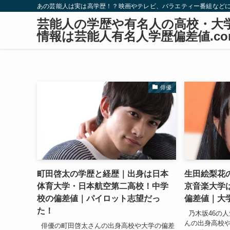
あの芸能人は実は高学歴！？映画やテレビ、バラエティー番組など
芸能人の学歴や有名人の高校・大
情報は芸能人有名人学歴偏差値.co
俳優
町田啓太の学歴と経歴｜出身は日本
生田絵梨花
体育大学・日本航空第二高校！中学
京音楽大学
校の偏差値｜パイロット志望だっ
偏差値｜大
た！
乃木坂46の
んの出身高校
俳優の町田啓太さんの出身高校や大学の偏差