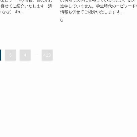
のエピソードや情報、昔のかわ
の傍らで大学に合格していましたが、あえ
も併せてご紹介いたします 清
進学していません。学生時代のエピソード
な） &n...
情報も併せてご紹介いたします &...
3
4
...
419