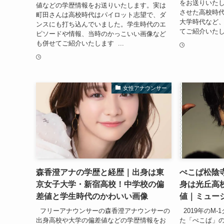
をお送りいた
値などの学歴情報をお送りいたします。実は
させた高校時
町田さんは高校時代はパイロット志望で、ダ
大学時代など
ンスにも打ち込んでいました。学生時代のエ
てご紹介いたしま
ピソードや情報、当時のかっこいい画像など
も併せてご紹介いたします ...
女性アナウンサー
森香澄アナの学歴と経歴｜出身は東
ぺこぱ松陰
京女子大学・新宿高校！中学校の偏
身は光丘高
差値と学生時代のかわいい画像
値｜ミュー
フリーアナウンサーの森香澄アナウンサーの
2019年のM
出身高校や大学の偏差値などの学歴情報をお
た「ぺこぱ」