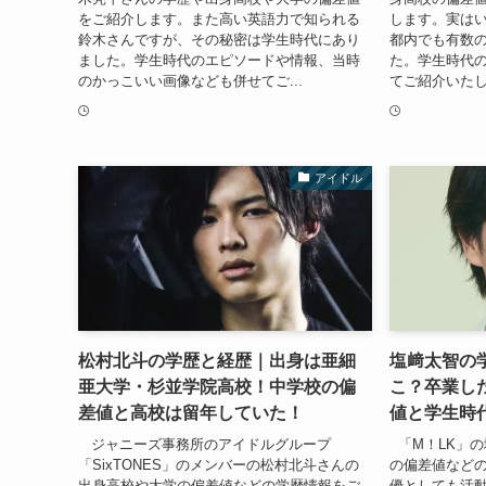
をご紹介します。また高い英語力で知られる
します。実は
鈴木さんですが、その秘密は学生時代にあり
都内でも有数
ました。学生時代のエピソードや情報、当時
た。学生時代
のかっこいい画像なども併せてご...
てご紹介いたしま
アイドル
松村北斗の学歴と経歴｜出身は亜細
塩﨑太智の
亜大学・杉並学院高校！中学校の偏
こ？卒業し
差値と高校は留年していた！
値と学生時
ジャニーズ事務所のアイドルグループ
「M！LK」
「SixTONES」のメンバーの松村北斗さんの
の偏差値など
出身高校や大学の偏差値などの学歴情報をご
優としても活