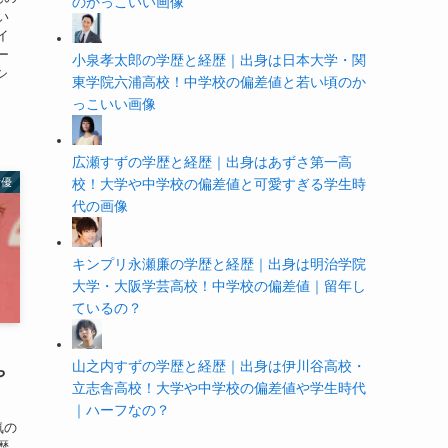
のかっこいい画像
い
イ
ー
小泉孝太郎の学歴と経歴｜出身は日本大学・関
シ
東学院六浦高校！中学校の偏差値と若い頃のか
っこいい画像
広瀬すずの学歴と経歴｜出身はあずさ第一高
女優
校！大学や中学校の偏差値と可愛すぎる学生時
代の画像
キンプリ永瀬廉の学歴と経歴｜出身は明治学院
大学・大阪学芸高校！中学校の偏差値｜留年し
ているの？
・
山之内すずの学歴と経歴｜出身は伊川谷高校・
や
立志舎高校！大学や中学校の偏差値や学生時代
｜ハーフなの？
気の
歴