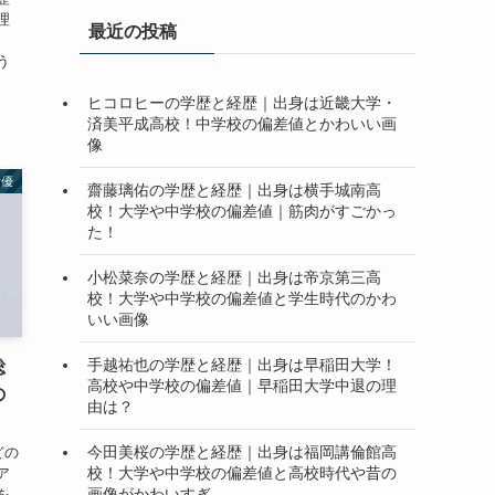
理
最近の投稿
、
う
ヒコロヒーの学歴と経歴｜出身は近畿大学・
済美平成高校！中学校の偏差値とかわいい画
像
女優
齋藤璃佑の学歴と経歴｜出身は横手城南高
校！大学や中学校の偏差値｜筋肉がすごかっ
た！
小松菜奈の学歴と経歴｜出身は帝京第三高
校！大学や中学校の偏差値と学生時代のかわ
いい画像
手越祐也の学歴と経歴｜出身は早稲田大学！
総
高校や中学校の偏差値｜早稲田大学中退の理
の
由は？
今田美桜の学歴と経歴｜出身は福岡講倫館高
どの
校！大学や中学校の偏差値と高校時代や昔の
ア
画像がかわいすぎ
を