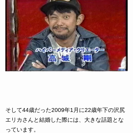
そして
44
歳だった
2009
年
1
月に
22
歳年下の沢尻
エリカさんと結婚した際には、大きな話題とな
っています。