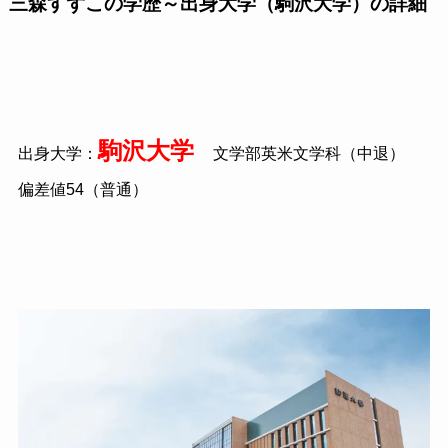
三森すずこの学歴～出身大学（駒沢大学）の詳細
駒沢大学
出身大学：
文学部英米文学科（中退）
偏差値54（普通）