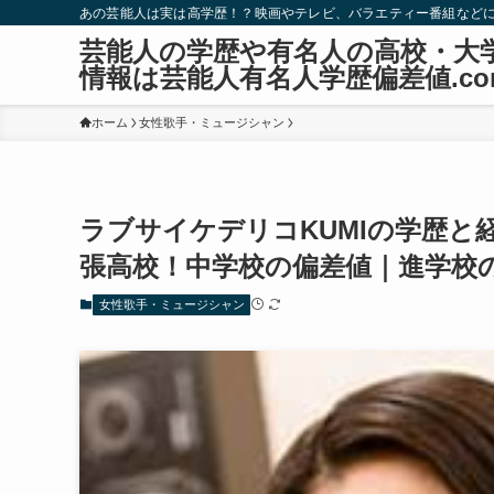
あの芸能人は実は高学歴！？映画やテレビ、バラエティー番組など
芸能人の学歴や有名人の高校・大
情報は芸能人有名人学歴偏差値.co
ホーム
女性歌手・ミュージシャン
ラブサイケデリコKUMIの学歴と
張高校！中学校の偏差値｜進学校
女性歌手・ミュージシャン