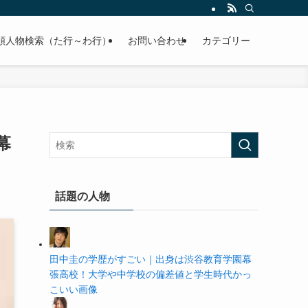
の学歴や高校・大学の偏差値まで紹介していきます。
順人物検索（た行～わ行）
お問い合わせ
カテゴリー
幕
話題の人物
田中圭の学歴がすごい｜出身は渋谷教育学園幕
張高校！大学や中学校の偏差値と学生時代かっ
こいい画像