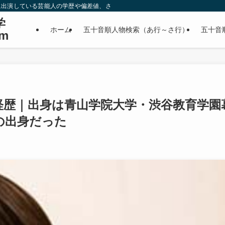
に出演している芸能人の学歴や偏差値、さらに政治家やスポーツ選手などの有名人
学
ホーム
五十音順人物検索（あ行～さ行）
五十音
m
経歴｜出身は青山学院大学・渋谷教育学園
の出身だった