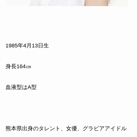
1985
年
4
月
13
日生
身長
164
㎝
血液型はA型
熊本県出身のタレント、女優、グラビアアイドル