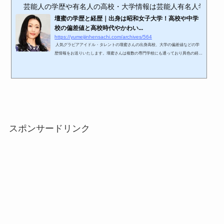
芸能人の学歴や有名人の高校・大学情報は芸能人有名人学歴偏差値
壇蜜の学歴と経歴｜出身は昭和女子大学！高校や中学
校の偏差値と高校時代やかわい...
https://yumeijinhensachi.com/archives/564
人気グラビアアイドル・タレントの壇蜜さんの出身高校、大学の偏差値などの学
歴情報をお送りいたします。壇蜜さんは複数の専門学校にも通っており異色の経歴
を辿っています。学生時代のエピソードや当時のかわいい画像などと併せてご紹介
します 壇蜜（だん みつ） 1980年12月3日生身長158㎝血液型はO型 秋田県出身のタ
レント、グラビアアイドル、女優本名は斎藤支靜加（しずか） 以下では壇蜜さん
の学歴や経歴、出身高校や大学の偏差値、学生時代のエピソードなどをご紹介して
いきます。 スポン...
スポンサードリンク