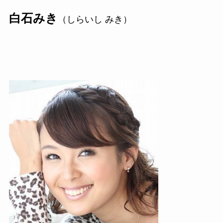
白石みき
（しらいし みき）