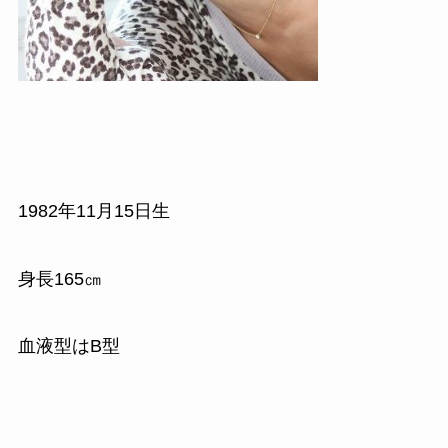
1982
年
11
月
15
日生
身長
165
㎝
血液型はB型