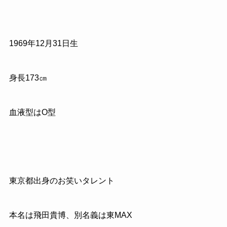
1969
年
12
月
31
日生
身長
173
㎝
血液型はO型
東京都出身のお笑いタレント
本名は飛田貴博、別名義は
東
MAX