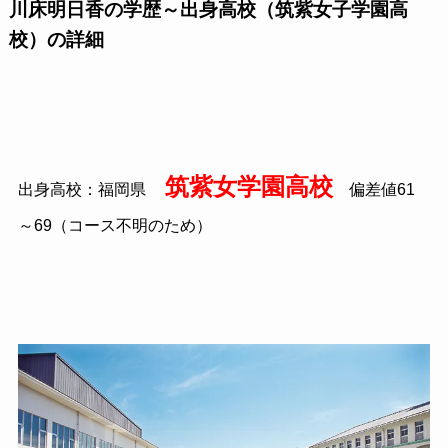
川床明日香の学歴～出身高校（筑紫女子学園高
校）の詳細
筑紫女学園高校
出身高校：福岡県
偏差値61
～69（コース不明のため）