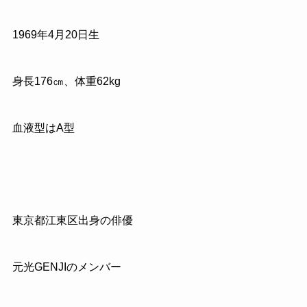
1969
年
4
月
20
日生
身長
176
㎝、体重
62kg
血液型はA型
東京都江東区出身の俳優
元光
GENJI
のメンバー