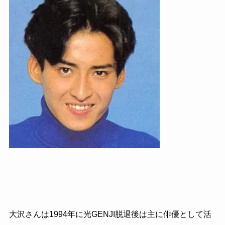
大沢さんは
1994
年に光
GENJI
脱退後は主に俳優として活