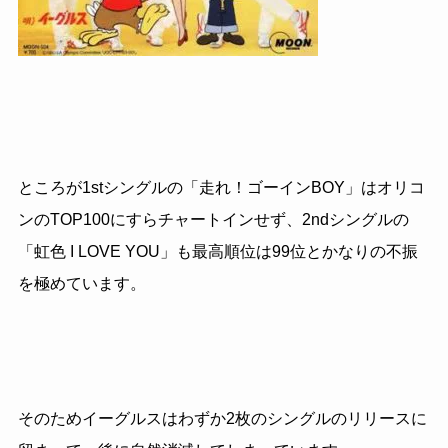
ところが
1st
シングルの「走れ！ゴーイン
BOY
」はオリコ
ンの
TOP100
にすらチャートインせず、
2nd
シングルの
「虹色
I LOVE YOU
」も最高順位は
99
位とかなりの不振
を極めています。
そのためイーグルスはわずか
2
枚のシングルのリリースに