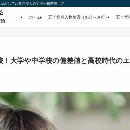
に出演している芸能人の学歴や偏差値、さらに政治家やスポーツ選手などの有名人
学
ホーム
五十音順人物検索（あ行～さ行）
五十音
m
校！大学や中学校の偏差値と高校時代のエ