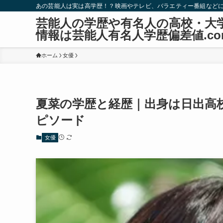
あの芸能人は実は高学歴！？映画やテレビ、バラエティー番組など
芸能人の学歴や有名人の高校・大
情報は芸能人有名人学歴偏差値.co
ホーム
女優
夏菜の学歴と経歴｜出身は日出高
ピソード
女優