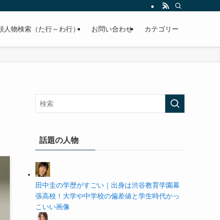
の学歴や高校・大学の偏差値まで紹介していきます。
順人物検索（た行～わ行）
お問い合わせ
カテゴリー
話題の人物
田中圭の学歴がすごい｜出身は渋谷教育学園幕
張高校！大学や中学校の偏差値と学生時代かっ
こいい画像