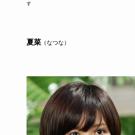
す
夏菜
（なつな）