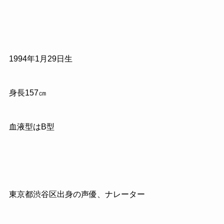
1994
年
1
月
29
日生
身長
157
㎝
血液型はB型
東京都渋谷区出身の声優、ナレーター