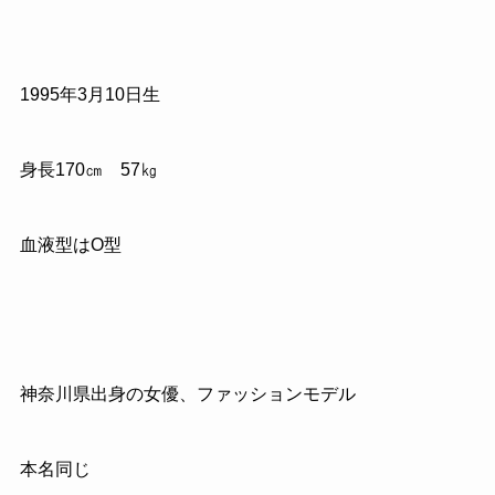
1995
年
3
月
10
日生
身長
170
㎝
57
㎏
血液型はO型
神奈川県出身の女優、ファッションモデル
本名同じ