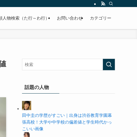
の学歴や高校・大学の偏差値まで紹介していきます。
順人物検索（た行～わ行）
お問い合わせ
カテゴリー
値
話題の人物
田中圭の学歴がすごい｜出身は渋谷教育学園幕
張高校！大学や中学校の偏差値と学生時代かっ
こいい画像