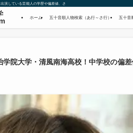
に出演している芸能人の学歴や偏差値、さらに政治家やスポーツ選手などの有名人
学
ホーム
五十音順人物検索（あ行～さ行）
五十音
m
治学院大学・清風南海高校！中学校の偏差