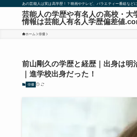
あの芸能人は実は高学歴！？映画やテレビ、バラエティー番組など
芸能人の学歴や有名人の高校・大
情報は芸能人有名人学歴偏差値.co
ホーム
俳優
前山剛久の学歴と経歴｜出身は明
｜進学校出身だった！
俳優