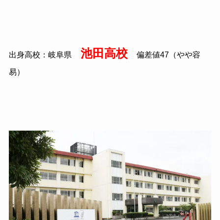
池田高校
出身高校：岐阜県
偏差値
47
（やや容
易）