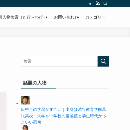
の学歴や高校・大学の偏差値まで紹介していきます。
順人物検索（た行～わ行）
お問い合わせ
カテゴリー
話題の人物
田中圭の学歴がすごい｜出身は渋谷教育学園幕
張高校！大学や中学校の偏差値と学生時代かっ
こいい画像