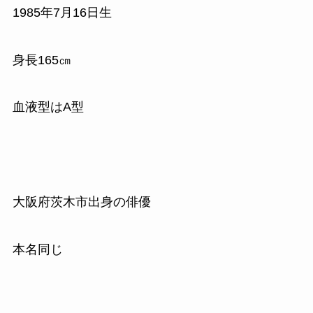
1985
年
7
月
16
日生
身長
165
㎝
血液型はA型
大阪府茨木市出身の俳優
本名同じ