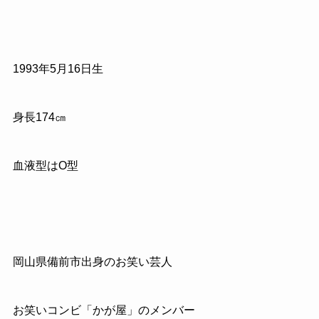
1993
年
5
月
16
日生
身長
174
㎝
血液型は
O
型
岡山県備前市出身のお笑い芸人
お笑いコンビ「かが屋」のメンバー