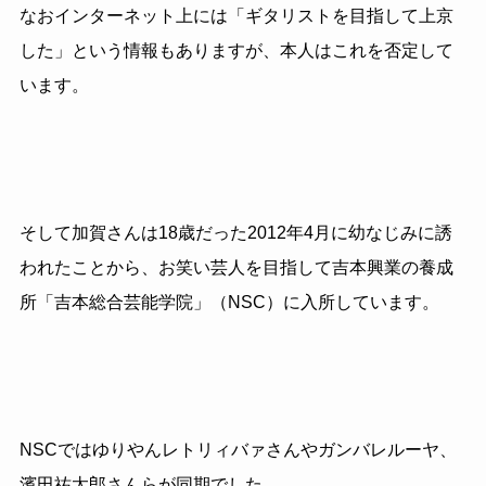
なおインターネット上には「ギタリストを目指して上京
した」という情報もありますが、本人はこれを否定して
います。
そして加賀さんは
18
歳だった
2012
年
4
月に幼なじみに誘
われたことから、お笑い芸人を目指して吉本興業の養成
所「吉本総合芸能学院」（
NSC
）に入所しています。
NSC
ではゆりやんレトリィバァさんやガンバレルーヤ、
濱田祐太郎さんらが同期でした。