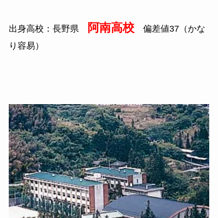
阿南高校
出身高校：長野県
偏差値
37
（かな
り容易）