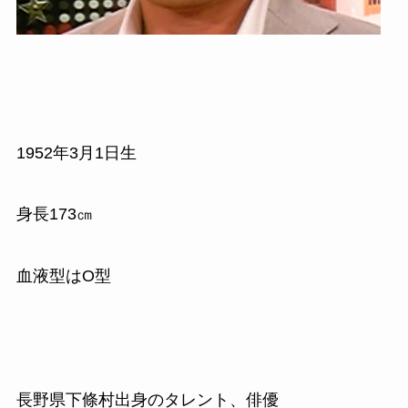
1952
年
3
月
1
日生
身長
173
㎝
血液型はO型
長野県下條村出身のタレント、俳優