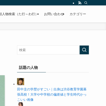
の学歴や高校・大学の偏差値まで紹介していきます。
順人物検索（た行～わ行）
お問い合わせ
カテゴリー
話題の人物
田中圭の学歴がすごい｜出身は渋谷教育学園幕
張高校！大学や中学校の偏差値と学生時代かっ
こいい画像