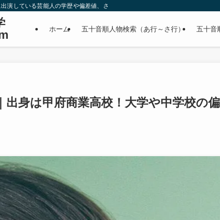
に出演している芸能人の学歴や偏差値、さらに政治家やスポーツ選手などの有名人
学
ホーム
五十音順人物検索（あ行～さ行）
五十音
m
｜出身は甲府商業高校！大学や中学校の偏