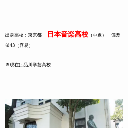
日本音楽高校
出身高校：東京都
（中退） 偏差
値
43
（容易）
※現在は品川学芸高校