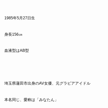
1985
年
5
月
27
日生
身長
156
㎝
血液型は
AB
型
埼玉県蓮田市出身の
AV
女優、元グラビアアイドル
本名同じ、愛称は「みなたん」