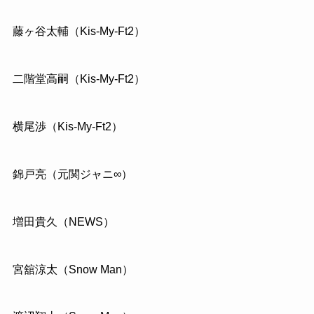
藤ヶ谷太輔（Kis-My-Ft2）
二階堂高嗣（Kis-My-Ft2）
横尾渉（Kis-My-Ft2）
錦戸亮（元関ジャニ∞）
増田貴久（NEWS）
宮舘涼太（Snow Man）