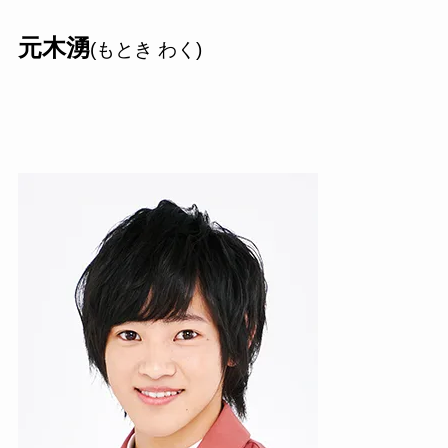
元木湧
(もとき わく)