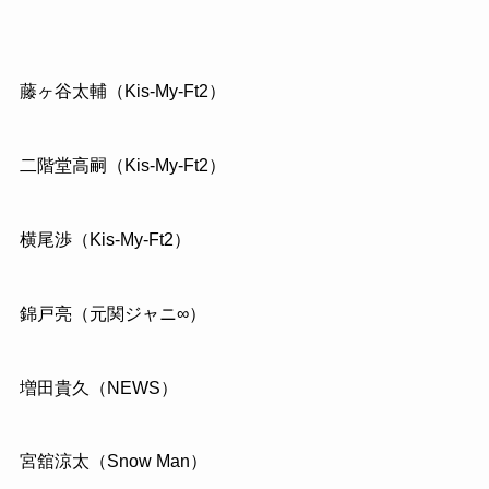
藤ヶ谷太輔（Kis-My-Ft2）
二階堂高嗣（Kis-My-Ft2）
横尾渉（Kis-My-Ft2）
錦戸亮（元関ジャニ∞）
増田貴久（NEWS）
宮舘涼太（Snow Man）