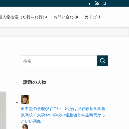
の学歴や高校・大学の偏差値まで紹介していきます。
順人物検索（た行～わ行）
お問い合わせ
カテゴリー
話題の人物
田中圭の学歴がすごい｜出身は渋谷教育学園幕
張高校！大学や中学校の偏差値と学生時代かっ
こいい画像