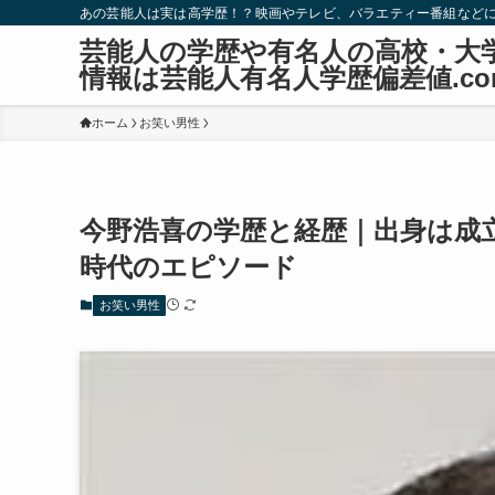
あの芸能人は実は高学歴！？映画やテレビ、バラエティー番組など
芸能人の学歴や有名人の高校・大
情報は芸能人有名人学歴偏差値.co
ホーム
お笑い男性
今野浩喜の学歴と経歴｜出身は成
時代のエピソード
お笑い男性