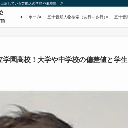
に出演している芸能人の学歴や偏差値、さらに政治家やスポーツ選手などの有名人
学
ホーム
五十音順人物検索（あ行～さ行）
五十音
m
立学園高校！大学や中学校の偏差値と学生