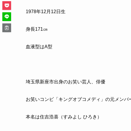
1978
年
12
月
12
日生
身長
171
㎝
血液型は
A
型
埼玉県新座市出身のお笑い芸人、俳優
お笑いコンビ「キングオブコメディ」の元メンバ
本名は住吉浩喜（すみよし ひろき）