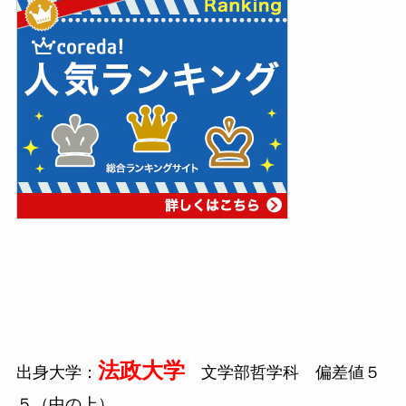
法政大学
出身大学：
文学部哲学科 偏差値５
５（中の上）