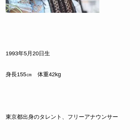
1993
年
5
月
20
日生
身長
155
㎝ 体重
42kg
東京都出身のタレント、フリーアナウンサー