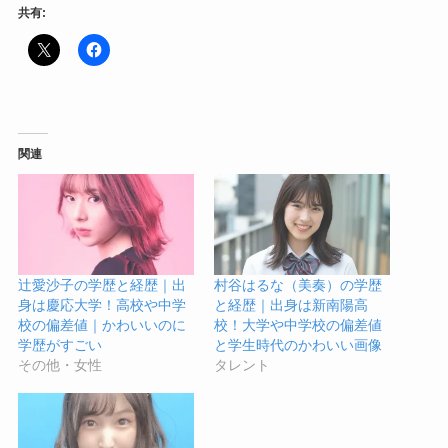
共有:
関連
辻愛沙子の学歴と経歴｜出
村谷はるな（美奏）の学歴
身は慶応大学！高校や中学
と経歴｜出身は新南陽高
校の偏差値｜かわいいのに
校！大学や中学校の偏差値
学歴がすごい
と学生時代のかわいい画像
その他・女性
タレント