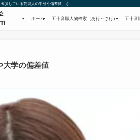
に出演している芸能人の学歴や偏差値、さらに政治家やスポーツ選手などの有名人
学
ホーム
五十音順人物検索（あ行～さ行）
五十音
m
や大学の偏差値