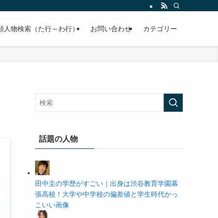
の学歴や高校・大学の偏差値まで紹介していきます。
順人物検索（た行～わ行）
お問い合わせ
カテゴリー
話題の人物
田中圭の学歴がすごい｜出身は渋谷教育学園幕
張高校！大学や中学校の偏差値と学生時代かっ
こいい画像