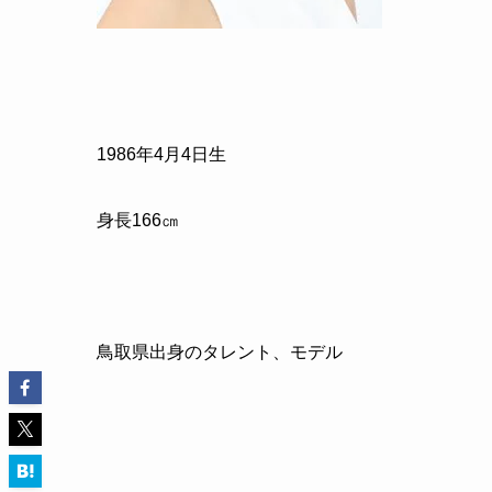
1986
年
4
月
4
日生
身長
166
㎝
鳥取県出身のタレント、モデル