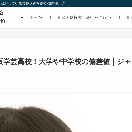
に出演している芸能人の学歴や偏差値、さらに政治家やスポーツ選手などの有名人
学
ホーム
五十音順人物検索（あ行～さ行）
五十音
m
阪学芸高校！大学や中学校の偏差値｜ジャ