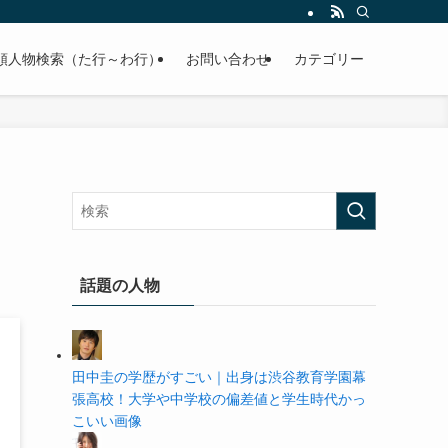
の学歴や高校・大学の偏差値まで紹介していきます。
順人物検索（た行～わ行）
お問い合わせ
カテゴリー
話題の人物
田中圭の学歴がすごい｜出身は渋谷教育学園幕
張高校！大学や中学校の偏差値と学生時代かっ
こいい画像