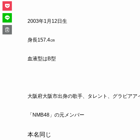
2003
年
1
月
12
日生
身長
157.4
㎝
血液型は
B
型
大阪府大阪市出身の歌手、タレント、グラビアア
「
NMB48
」の元メンバー
本名同じ