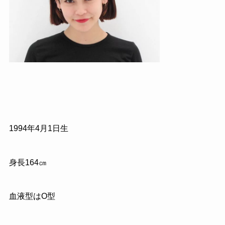
1994
年
4
月
1
日生
身長
164
㎝
血液型はO型