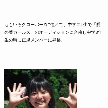
ももいろクローバー
Z
に憧れて、中学
2
年生で「愛
の葉ガールズ」のオーディションに合格し中学
3
年
生の時に正規メンバーに昇格。