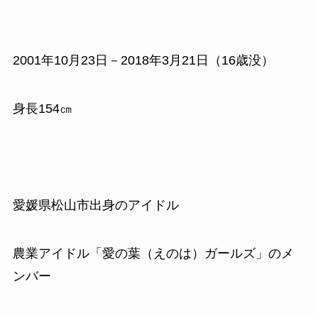
2001
年
10
月
23
日－
2018
年
3
月
21
日（
16
歳没）
身長154㎝
愛媛県松山市出身のアイドル
農業アイドル「愛の葉（えのは）ガールズ」のメ
ンバー