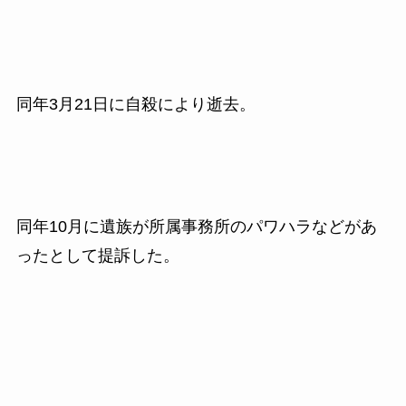
同年
3
月
21
日に自殺により逝去。
同年
10
月に遺族が所属事務所のパワハラなどがあ
ったとして提訴した。