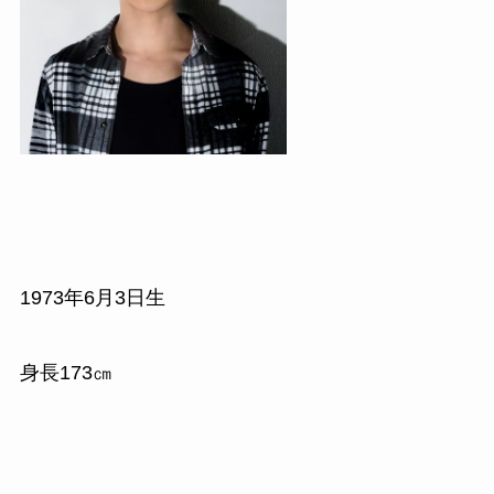
1973
年
6
月
3
日生
身長
173
㎝