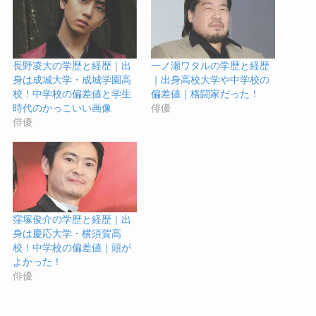
長野凌大の学歴と経歴｜出
一ノ瀬ワタルの学歴と経歴
身は成城大学・成城学園高
｜出身高校大学や中学校の
校！中学校の偏差値と学生
偏差値｜格闘家だった！
時代のかっこいい画像
俳優
俳優
窪塚俊介の学歴と経歴｜出
身は慶応大学・横須賀高
校！中学校の偏差値｜頭が
よかった！
俳優