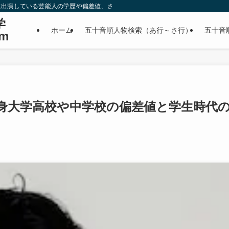
に出演している芸能人の学歴や偏差値、さらに政治家やスポーツ選手などの有名人
学
ホーム
五十音順人物検索（あ行～さ行）
五十音
m
身大学高校や中学校の偏差値と学生時代