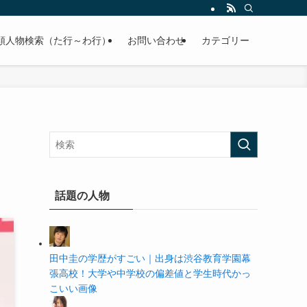
の学歴や高校・大学の偏差値まで紹介していきます。
順人物検索（た行～わ行）
お問い合わせ
カテゴリー
話題の人物
田中圭の学歴がすごい｜出身は渋谷教育学園幕
張高校！大学や中学校の偏差値と学生時代かっ
こいい画像