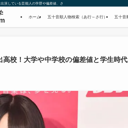
に出演している芸能人の学歴や偏差値、さらに政治家やスポーツ選手などの有名人
学
ホーム
五十音順人物検索（あ行～さ行）
五十音
m
出高校！大学や中学校の偏差値と学生時代