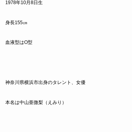
1978
年
10
月
8
日生
身長
155
㎝
血液型はO型
神奈川県横浜市出身のタレント、女優
本名は中山亜微梨（えみり）