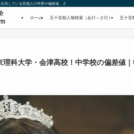
に出演している芸能人の学歴や偏差値、さらに政治家やスポーツ選手などの有名人
学
ホーム
五十音順人物検索（あ行～さ行）
五十音
m
京理科大学・会津高校！中学校の偏差値｜