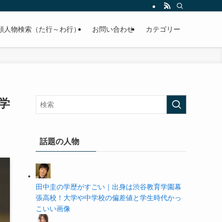
の学歴や高校・大学の偏差値まで紹介していきます。
順人物検索（た行～わ行）
お問い合わせ
カテゴリー
学
話題の人物
田中圭の学歴がすごい｜出身は渋谷教育学園幕
張高校！大学や中学校の偏差値と学生時代かっ
こいい画像