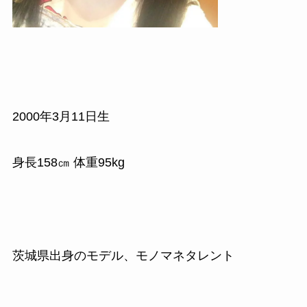
2000
年
3
月
11
日生
身長
158
㎝ 体重
95kg
茨城県出身のモデル、モノマネタレント