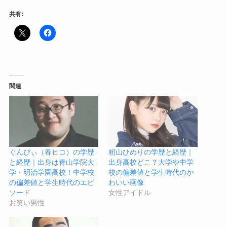
共有:
関連
ぐんぴぃ（春ヒコ）の学歴
籾山ひめりの学歴と経歴｜
と経歴｜出身は青山学院大
出身高校どこ？大学や中学
学・明治学園高校！中学校
校の偏差値と学生時代のか
の偏差値と学生時代のエピ
わいい画像
ソード
女性アイドル
お笑い男性