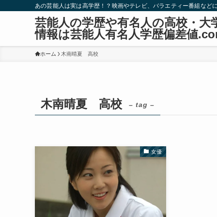
あの芸能人は実は高学歴！？映画やテレビ、バラエティー番組など
芸能人の学歴や有名人の高校・大
情報は芸能人有名人学歴偏差値.co
ホーム
木南晴夏 高校
木南晴夏 高校
– tag –
女優