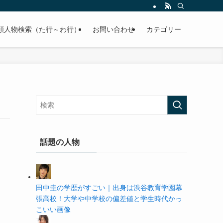
の学歴や高校・大学の偏差値まで紹介していきます。
順人物検索（た行～わ行）
お問い合わせ
カテゴリー
話題の人物
田中圭の学歴がすごい｜出身は渋谷教育学園幕
張高校！大学や中学校の偏差値と学生時代かっ
こいい画像