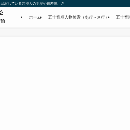
に出演している芸能人の学歴や偏差値、さらに政治家やスポーツ選手などの有名人
学
ホーム
五十音順人物検索（あ行～さ行）
五十音
m