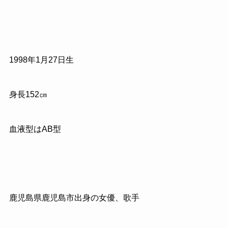
1998
年
1
月
27
日生
身長
152
㎝
血液型はAB型
鹿児島県鹿児島市出身の女優、歌手